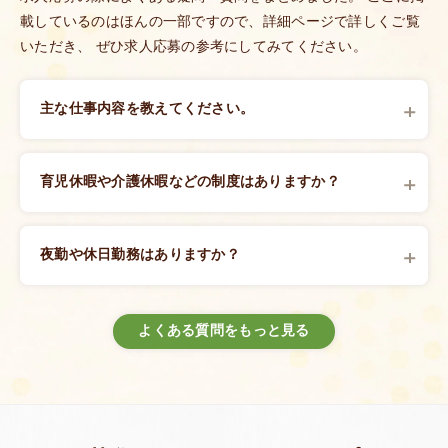
載しているのはほんの一部ですので、詳細ページで詳しくご覧
いただき、 ぜひ求人応募の参考にしてみてください。
主な仕事内容を教えてください。
介護士
介護士は、高齢者や障がい者の方々の日常生活をサポー
育児休暇や介護休暇などの制度はありますか？
トします。具体的には、食事や入浴、排泄などの介助、
育児休暇や介護休暇はもちろんございます。私たちの法
レクリエーション活動の企画・実施、また、利用者の健
人では、子育て中の方を含む多様な働き方を尊重してい
康状態の観察や報告を行います。利用者一人ひとりの尊
夜勤や休日勤務はありますか？
ます。取得実績もありますし、実際利用したスタッフの
厳を大切にしながら、安心して過ごせる環境を提供する
勤務時間によって変動しますので、詳しくは
求人募集要
声もありますので、ご安心下さい。
ことが求められます。
項一覧
をご覧ください。
●福利厚生のページ
よくある質問をもっと見る
看護師
求人募集要項一覧を見る
●先輩スタッフインタビュー
看護師は、利用者の健康管理を担当します。具体的な業
務には、健康状態のチェック、服薬管理、医療処置、医
師との連携、利用者やその家族への健康指導などがあり
ます。専門的な知識を活かし、利用者が安心して生活で