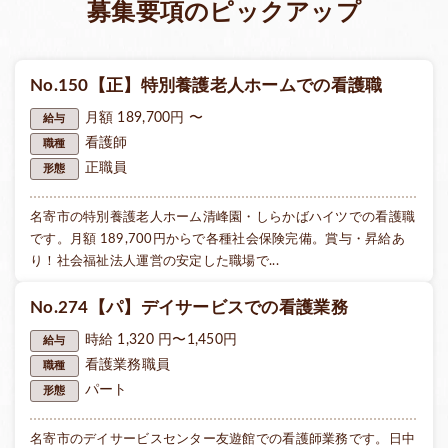
募集要項のピックアップ
きるようサポートします。
調理員
調理員は、利用者のための食事を準備する役割を担いま
No.150【正】特別養護老人ホームでの看護職
す。栄養バランスを考えたメニュー作成、食材の仕入れ
や管理、調理業務、食事提供後の片付けなどが主な仕事
月額 189,700円 〜
給与
内容です。また、利用者の食事に対する嗜好や特別なニ
看護師
職種
ーズに配慮しながら、心温まる食事を提供することが求
正職員
形態
められます。
名寄市の特別養護老人ホーム清峰園・しらかばハイツでの看護職
その他にも相談員など複数の職種があります。
です。月額 189,700円からで各種社会保険完備。賞与・昇給あ
詳しくはお問い合わせ下さい。
り！社会福祉法人運営の安定した職場で...
No.274【パ】デイサービスでの看護業務
時給 1,320 円〜1,450円
給与
看護業務職員
職種
パート
形態
名寄市のデイサービスセンター友遊館での看護師業務です。日中