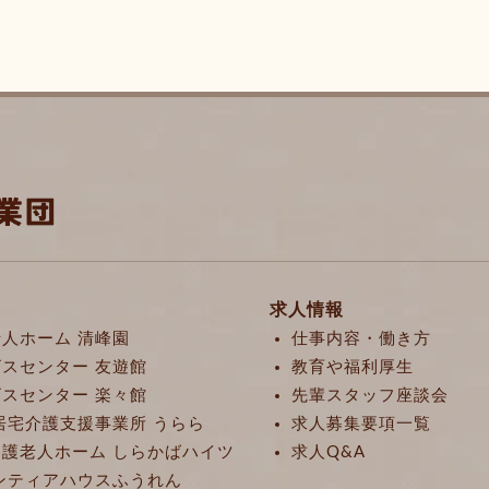
求人情報
人ホーム 清峰園
仕事内容・働き方
スセンター 友遊館
教育や福利厚生
スセンター 楽々館
先輩スタッフ座談会
居宅介護支援事業所 うらら
求人募集要項一覧
護老人ホーム しらかばハイツ
求人Q&A
ンティアハウスふうれん