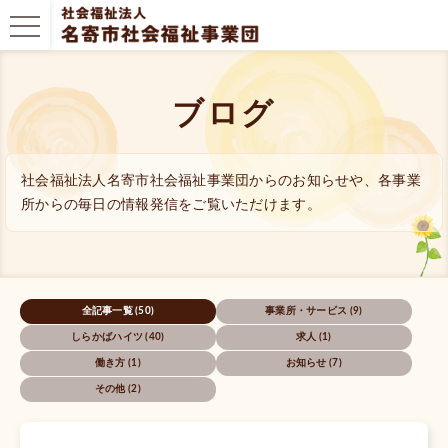
ブログ
社会福祉法人名寄市社会福祉事業団からのお知らせ
や、各事業
所からの毎日の情報発信をご覧いただけます。
全記事一覧 (50)
事業所・サービス (9)
しらかばハイツ (40)
求人 (1)
働き方 (1)
お知らせ (7)
その他 (2)